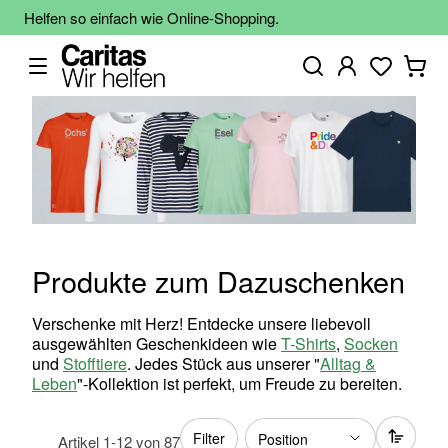
Helfen so einfach wie Online-Shopping.
Produkte zum Dazuschenken
Verschenke mit Herz! Entdecke unsere liebevoll
ausgewählten Geschenkideen wie
T-Shirts
,
Socken
und
Stofftiere
. Jedes Stück aus unserer "
Alltag &
Leben
"-Kollektion ist perfekt, um Freude zu bereiten.
Filter
Artikel
1
-
12
von
87