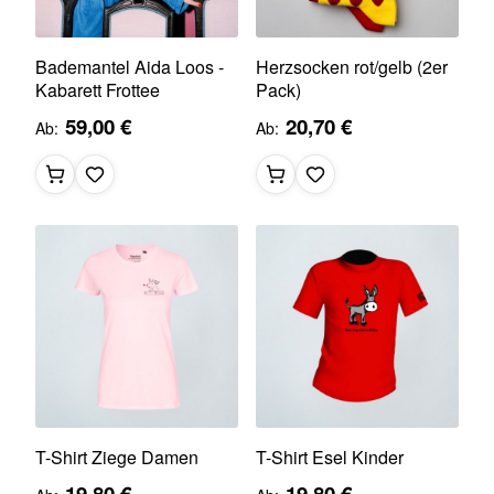
Bademantel Aida Loos -
Herzsocken rot/gelb (2er
Kabarett Frottee
Pack)
59,00 €
20,70 €
Ab
Ab
T-Shirt Ziege Damen
T-Shirt Esel Kinder
19,80 €
19,80 €