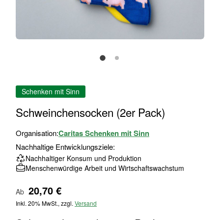
Zum
Schenken mit Sinn
Anfang
der
Schweinchensocken (2er Pack)
Bildgalerie
springen
Organisation:
Caritas Schenken mit Sinn
Nachhaltige Entwicklungsziele:
Nachhaltiger Konsum und Produktion
Menschenwürdige Arbeit und Wirtschaftswachstum
20,70 €
Ab
Inkl. 20% MwSt., zzgl.
Versand