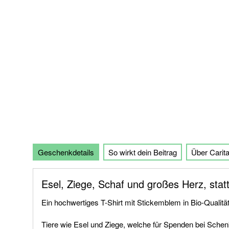
der
Bildgalerie
springen
Geschenkdetails
So wirkt dein Beitrag
Über Carit
Esel, Ziege, Schaf und großes Herz, stat
Ein hochwertiges T-Shirt mit Stickemblem in Bio-Qual
Tiere wie Esel und Ziege, welche für Spenden bei Schenk