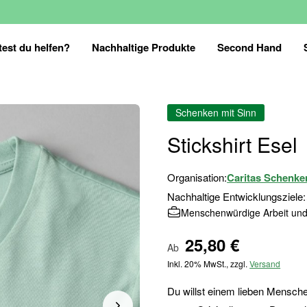
est du helfen?
Nachhaltige Produkte
Second Hand
Schenken mit Sinn
Stickshirt Esel
Organisation:
Caritas Schenke
Nachhaltige Entwicklungsziele:
Menschenwürdige Arbeit und
25,80 €
Ab
Inkl. 20% MwSt., zzgl.
Versand
Du willst einem lieben Mensch