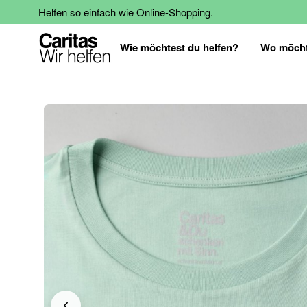
Helfen so einfach wie Online-Shopping.
Wie möchtest du helfen?
Wo möcht
Zum
Ende
der
Bildgalerie
springen