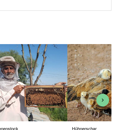
enenstock
Hühnerschar