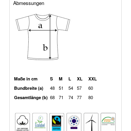
Abmessungen
Maße in cm
S
M
L
XL
XXL
Bundbreite (a)
48
51
54
57
60
Gesamtlänge (b)
68
71
74
77
80