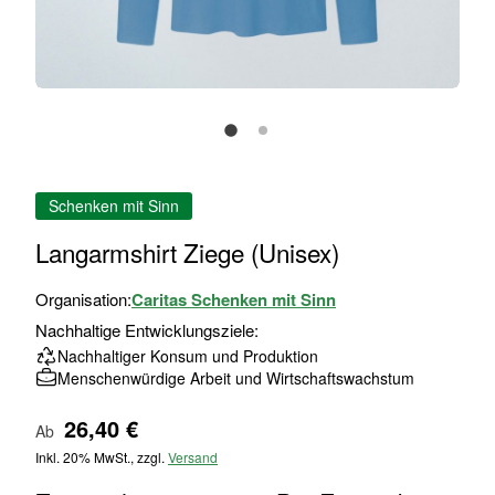
Zum
Schenken mit Sinn
Anfang
der
Langarmshirt Ziege (Unisex)
Bildgalerie
springen
Organisation:
Caritas Schenken mit Sinn
Nachhaltige Entwicklungsziele:
Nachhaltiger Konsum und Produktion
Menschenwürdige Arbeit und Wirtschaftswachstum
26,40 €
Ab
Inkl. 20% MwSt., zzgl.
Versand