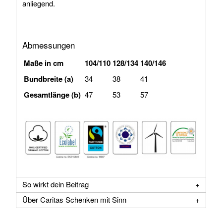
anliegend.
Abmessungen
Maße in cm
104/110
128/134
140/146
Bundbreite (a)
34
38
41
Gesamtlänge (b)
47
53
57
So wirkt dein Beitrag
Über Caritas Schenken mit Sinn