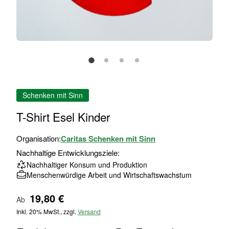
Zum
Schenken mit Sinn
Anfang
der
T-Shirt Esel Kinder
Bildgalerie
springen
Organisation:
Caritas Schenken mit Sinn
Nachhaltige Entwicklungsziele:
Nachhaltiger Konsum und Produktion
Menschenwürdige Arbeit und Wirtschaftswachstum
19,80 €
Ab
Inkl. 20% MwSt., zzgl.
Versand