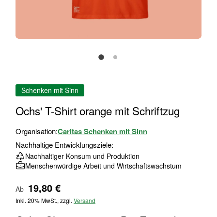
Zum
Schenken mit Sinn
Anfang
der
Ochs' T-Shirt orange mit Schriftzug
Bildgalerie
springen
Organisation:
Caritas Schenken mit Sinn
Nachhaltige Entwicklungsziele:
Nachhaltiger Konsum und Produktion
Menschenwürdige Arbeit und Wirtschaftswachstum
19,80 €
Ab
Inkl. 20% MwSt., zzgl.
Versand