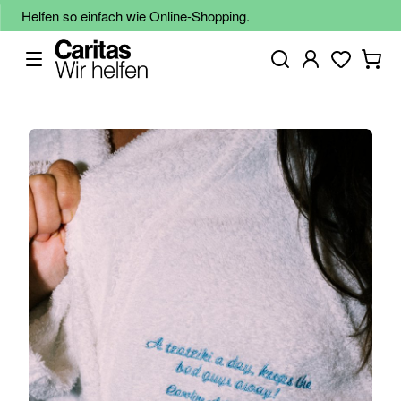
Helfen so einfach wie Online-Shopping.
Zum
Ende
der
Bildgalerie
springen