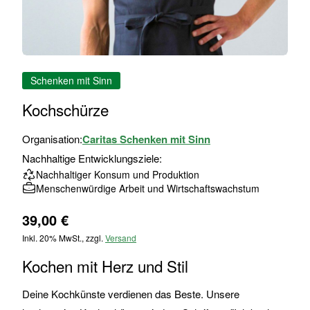
Zum
Schenken mit Sinn
Anfang
der
Kochschürze
Bildgalerie
springen
Organisation:
Caritas Schenken mit Sinn
Nachhaltige Entwicklungsziele:
Nachhaltiger Konsum und Produktion
Menschenwürdige Arbeit und Wirtschaftswachstum
39,00 €
Inkl. 20% MwSt., zzgl.
Versand
Kochen mit Herz und Stil
Deine Kochkünste verdienen das Beste. Unsere