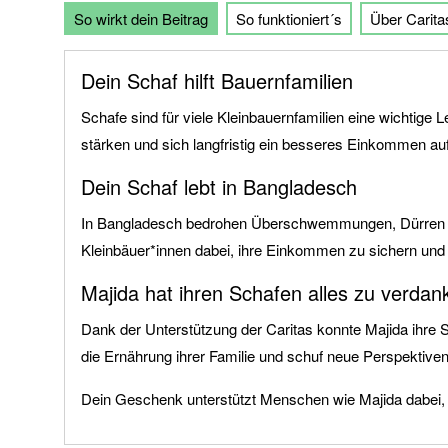
So wirkt dein Beitrag
So funktioniert´s
Über Carita
der
Bildgalerie
springen
Dein Schaf hilft Bauernfamilien
Schafe sind für viele Kleinbauernfamilien eine wichtige 
stärken und sich langfristig ein besseres Einkommen au
Dein Schaf lebt in Bangladesch
In Bangladesch bedrohen Überschwemmungen, Dürren und 
Kleinbäuer*innen dabei, ihre Einkommen zu sichern und
Majida hat ihren Schafen alles zu verdan
Dank der Unterstützung der Caritas konnte Majida ihre
die Ernährung ihrer Familie und schuf neue Perspektiven 
Dein Geschenk unterstützt Menschen wie Majida dabei, 