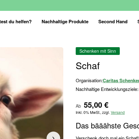
est du helfen?
Nachhaltige Produkte
Second Hand
Schenken mit Sinn
Schaf
Organisation:
Caritas Schenke
Nachhaltige Entwicklungsziele:
55,00 €
Ab
Inkl. 0% MwSt., zzgl.
Versand
Das bääähste Gesc
Verschenk doch mal ein Schaf! 