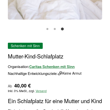
Zum
Schenken mit Sinn
Anfang
der
Mutter-Kind-Schlafplatz
Bildgalerie
springen
Organisation:
Caritas Schenken mit Sinn
Nachhaltige Entwicklungsziele:
Keine Armut
40,00 €
Ab
Inkl. 0% MwSt., zzgl.
Versand
Ein Schlafplatz für eine Mutter und Kind