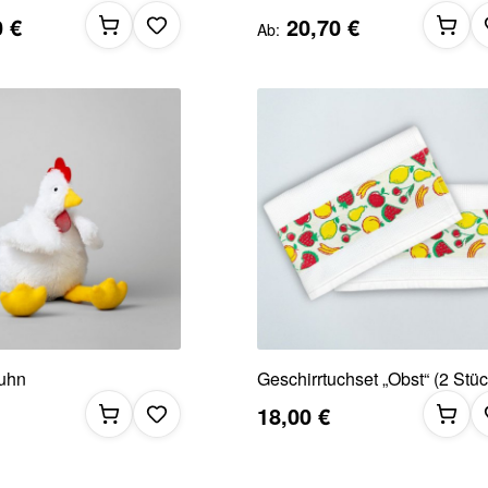
0 €
20,70 €
Ab
Huhn
Geschirrtuchset „Obst“ (2 Stüc
18,00 €