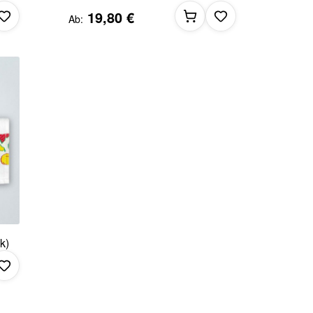
19,80 €
Ab
k)