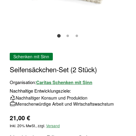
Zum
Schenken mit Sinn
Anfang
der
Seifensäckchen-Set (2 Stück)
Bildgalerie
springen
Organisation:
Caritas Schenken mit Sinn
Nachhaltige Entwicklungsziele:
Nachhaltiger Konsum und Produktion
Menschenwürdige Arbeit und Wirtschaftswachstum
21,00 €
Inkl. 20% MwSt., zzgl.
Versand